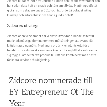
Zidcore bildades 2012 av Christian Ekman och Fredric Westerdahl och
har sedan dess haft en snabb och lönsam tillväxt. Martin Appelfeldt
gick in som delägare under 2013 och tillförde då bolaget viktig
kunskap och erfarenhet inom finans, juridik och IR.
Zidcores strategi
Zidcore är en verksamhet där vi aktivt utvecklar e-handelssiter till
marknadsmässiga dominanter med målsättningen att avyttra då
kritisk massa uppnåtts. Med andra ord är vi en plantskola för e-
handel. Hos Zidcore ska kunderna kunna luta sig tillbaka och känna
sig trygga i att de får rätt produkt till rätt pris kombinerat med bästa
tänkbara service och rådgivning.
Zidcore nominerade till
EY Entrepreneur Of The
Year