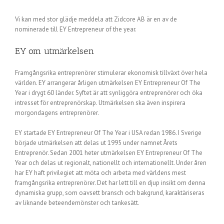
Vi kan med stor glädje meddela att Zidcore AB är en av de
nominerade till EY Entrepreneur of the year.
EY om utmärkelsen
Framgångsrika entreprenörer stimulerar ekonomisk tillväxt över hela
världen. EY arrangerar årligen utmärkelsen EY Entrepreneur Of The
Year i drygt 60 länder. Syftet är att synliggöra entreprenörer och öka
intresset för entreprenörskap. Utmärkelsen ska även inspirera
morgondagens entreprenörer.
EY startade EY Entrepreneur Of The Year i USA redan 1986. I Sverige
började utmärkelsen att delas ut 1995 under namnet Årets
Entreprenör. Sedan 2001 heter utmärkelsen EY Entrepreneur Of The
Year och delas ut regionalt, nationellt och internationellt. Under åren
har EY haft privilegiet att möta och arbeta med världens mest
framgångsrika entreprenörer. Det har lett till en djup insikt om denna
dynamiska grupp, som oavsett bransch och bakgrund, karaktäriseras
av liknande beteendemönster och tankesätt.