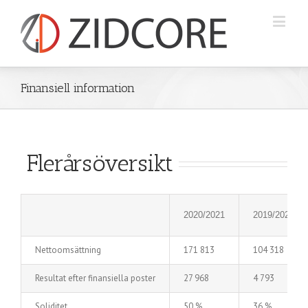
Finansiell information
Flerårsöversikt
2020/2021
2019/2020
Nettoomsättning
171 813
104 318
Resultat efter finansiella poster
27 968
4 793
Soliditet
50 %
36 %